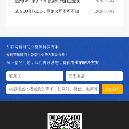
引擎优化（GEO）...
温州GEO服务：AI搜索时代的企业获
2026-08-04
客新引擎
从 SEO 到 GEO，网络公司不可不知
2026-08-03
的"AI 搜索"核心...
互联网智能商业整体解决方案
专属营销顾问为您提供免费方案及报价！
留下您的问题，我们将联系您，提供专业的解决方案
提交需求