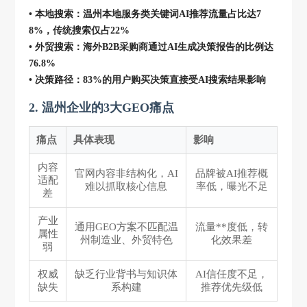
• 本地搜索：温州本地服务类关键词AI推荐流量占比达7
8%，传统搜索仅占22%
• 外贸搜索：海外B2B采购商通过AI生成决策报告的比例达
76.8%
• 决策路径：83%的用户购买决策直接受AI搜索结果影响
2. 温州企业的3大GEO痛点
痛点
具体表现
影响
内容
官网内容非结构化，AI
品牌被AI推荐概
适配
难以抓取核心信息
率低，曝光不足
差
产业
通用GEO方案不匹配温
流量**度低，转
属性
州制造业、外贸特色
化效果差
弱
权威
缺乏行业背书与知识体
AI信任度不足，
缺失
系构建
推荐优先级低