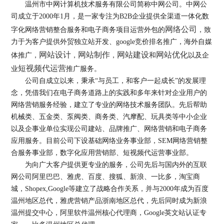
温州市中网计算机技术服务有限公司简称中网公司。中网公
司成立于2000年1月，是一家专注为B2B企业提供全渠道一体化数
网络公司
字化网络营销整合服务和电子商务项目运营外包的
，致
力于为客户提供外贸独立站开发、google竞价排名推广，海外自媒
网站设计
网站制作
网站建设
网站优化
体推广，
，
，
和
以及企
短视频代运营
业
推广服务。
公司自成立以来，秉承“与员工，和客户一起成长”的发展理
念，凭借我们在电子商务道路上的实践和多年来针对企业用户的
网络营销服务经验，建立了专业的网络技术服务团队。先后帮助
机械类、五金类、泵阀类、商务类、汽摩配、玩具类等中小企业
以及企事业单位实现公司建站、品牌推广、网络营销和电子商务
应用服务。目前公司下设基础网络业务事业部，SEM网络营销整
合服务事业部，数字化应用营销部、短视频代运营事业部。
为向广大客户提供更专业的服务，公司先后与国内外的互联
网公司阿里巴巴、雅虎、百度、搜狐、新浪、一比多，淘宝商
城，Shopex,Google等建立了战略合作关系，并与2000年成为百度
温州地区总代，雅虎营销产品浙南地区总代，先后同时成为新浪
温州提交中心，阿里软件温州核心代理商，Google英文站认证专